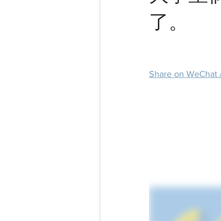
了。
Share on WeC