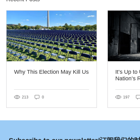
Why This Election May Kill Us
It’s Up to
Nation’s 
213
0
197